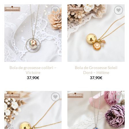
Ajouter
Ajouter
à la liste
à la liste
d’envies
d’envies
Bola de grossesse colibri –
Bola de Grossesse Soleil
Victoire
Doré – Hélène
37,90
€
37,90
€
Ajouter
Ajouter
à la liste
à la liste
d’envies
d’envies