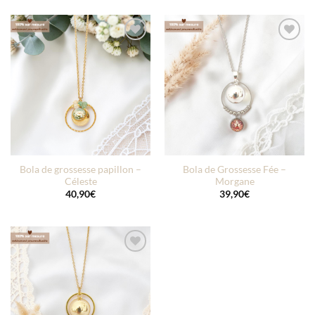
Ajouter
Ajouter
à la liste
à la liste
d’envies
d’envies
Bola de grossesse papillon –
Bola de Grossesse Fée –
Céleste
Morgane
40,90
€
39,90
€
Ajouter
à la liste
d’envies