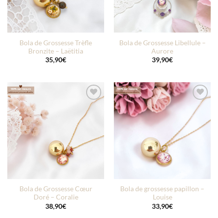
Bola de Grossesse Trèfle
Bola de Grossesse Libellule –
Bronzite – Laëtitia
Aurore
35,90
€
39,90
€
Ajouter
Ajouter
à la liste
à la liste
d’envies
d’envies
Bola de Grossesse Cœur
Bola de grossesse papillon –
Doré – Coralie
Louise
38,90
€
33,90
€