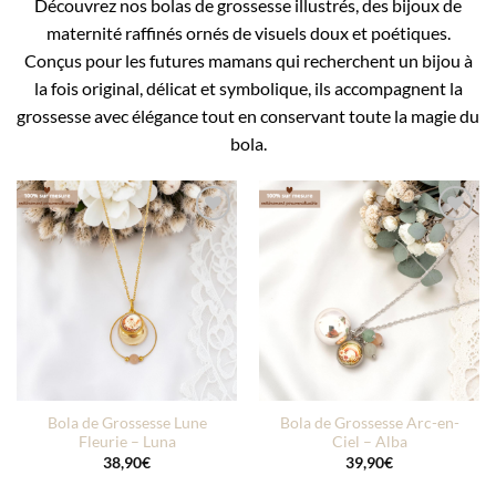
Découvrez
nos
bolas
de
grossesse
illustrés,
des
bijoux
de
maternité
raffinés
ornés
de
visuels
doux
et
poétiques.
Conçus
pour
les
futures
mamans
qui
recherchent
un
bijou
à
la
fois
original,
délicat
et
symbolique,
ils
accompagnent
la
grossesse
avec
élégance
tout
en
conservant
toute
la
magie
du
bola.
Ajouter
Ajouter
à la liste
à la liste
d’envies
d’envies
Bola de Grossesse Lune
Bola de Grossesse Arc-en-
Fleurie – Luna
Ciel – Alba
38,90
€
39,90
€