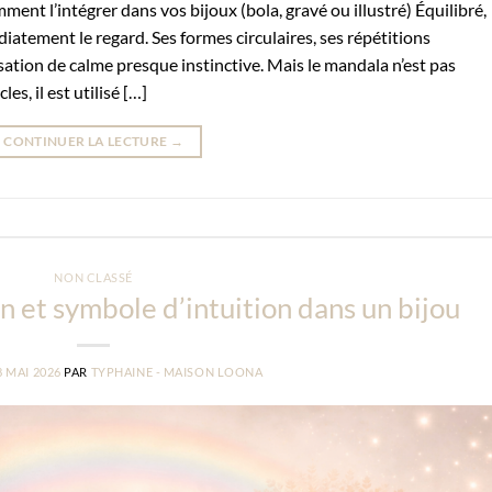
ment l’intégrer dans vos bijoux (bola, gravé ou illustré) Équilibré,
iatement le regard. Ses formes circulaires, ses répétitions
ation de calme presque instinctive. Mais le mandala n’est pas
s, il est utilisé […]
CONTINUER LA LECTURE
→
NON CLASSÉ
on et symbole d’intuition dans un bijou
8 MAI 2026
PAR
TYPHAINE - MAISON LOONA