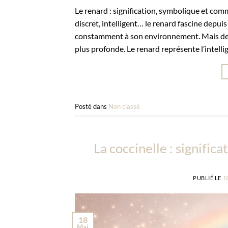
Le renard : signification, symbolique et comm
discret, intelligent… le renard fascine depui
constamment à son environnement. Mais der
plus profonde. Le renard représente l’intellig
Posté dans
Non classé
La coccinelle : signific
PUBLIÉ LE
1
18
Mai