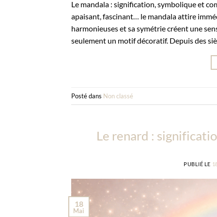
Le mandala : signification, symbolique et com
apaisant, fascinant… le mandala attire imméd
harmonieuses et sa symétrie créent une sens
seulement un motif décoratif. Depuis des siècle
Posté dans
Non classé
Le renard : significati
PUBLIÉ LE
1
18
Mai