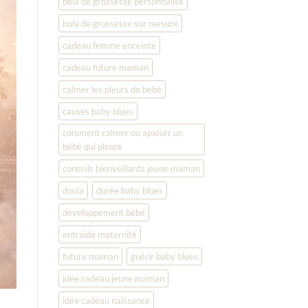
bola de grossesse personnalisé
bola de grossesse sur mesure
cadeau femme enceinte
cadeau future maman
calmer les pleurs de bébé
causes baby blues
comment calmer ou apaiser un
bébé qui pleure
conseils bienveillants jeune maman
doula
durée baby blues
développement bébé
entraide maternité
future maman
guérir baby blues
idée cadeau jeune maman
idée cadeau naissance