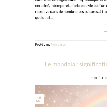
enraciné, intemporel… l’arbre de vie est l’un
retrouve dans de nombreuses cultures, à trave
quelque […]
Posté dans
Non classé
Le mandala : significat
PUBLIÉ LE
1
18
Mai