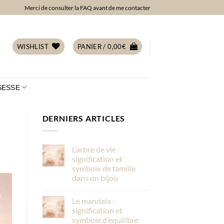
Merci de consulter la FAQ avant de me contacter
WISHLIST
PANIER /
0,00
€
SESSE
DERNIERS ARTICLES
L’arbre de vie :
signification et
symbole de famille
dans un bijou
Le mandala :
signification et
symbole d’équilibre