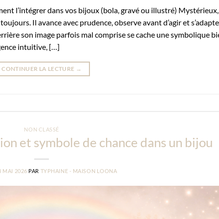
ent l’intégrer dans vos bijoux (bola, gravé ou illustré) Mystérieux,
s toujours. Il avance avec prudence, observe avant d’agir et s’adapte
rière son image parfois mal comprise se cache une symbolique bi
ence intuitive, […]
CONTINUER LA LECTURE
→
NON CLASSÉ
ation et symbole de chance dans un bijou
8 MAI 2026
PAR
TYPHAINE - MAISON LOONA