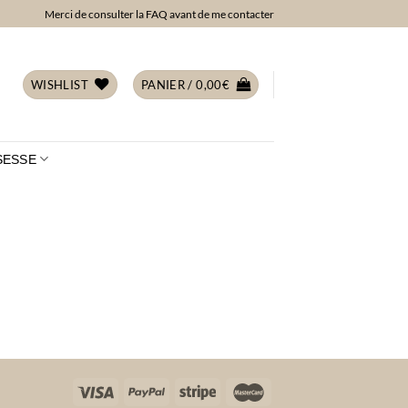
Merci de consulter la FAQ avant de me contacter
WISHLIST
PANIER /
0,00
€
SESSE