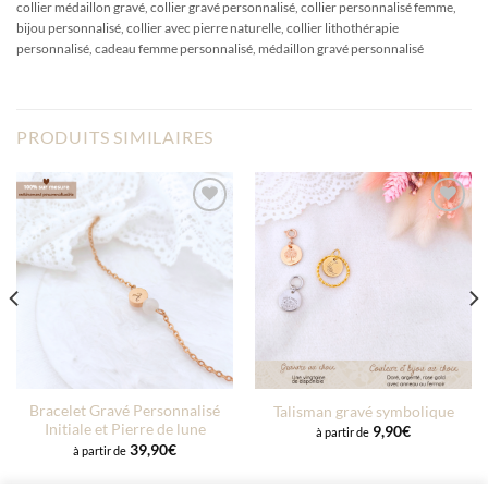
collier médaillon gravé, collier gravé personnalisé, collier personnalisé femme,
bijou personnalisé, collier avec pierre naturelle, collier lithothérapie
personnalisé, cadeau femme personnalisé, médaillon gravé personnalisé
PRODUITS SIMILAIRES
Ajouter
Ajouter
à la liste
à la liste
d’envies
d’envies
Bracelet Gravé Personnalisé
Talisman gravé symbolique
Initiale et Pierre de lune
9,90
€
à partir de
39,90
€
à partir de