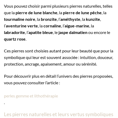
Vous pouvez choisir parmi plusieurs pierres naturelles, telles
que la
pierre de lune blanche
, la
pierre de lune pêche
, la
tourmaline noire
, la
bronzite
, l’
améthyste
, la
kunzite
,
l’
aventurine verte
, la
cornaline
, l’
aigue-marine
, la
labradorite
, l’
apatite bleue
, le
jaspe dalmatien
ou encore le
quartz rose
.
Ces pierres sont choisies autant pour leur beauté que pour la
symbolique qui leur est souvent associée : intuition, douceur,
protection, ancrage, apaisement, amour ou sérénité.
Pour découvrir plus en détail l’univers des pierres proposées,
vous pouvez consulter l’article :
perles gemme et lithothérapie
.
Les pierres naturelles et leurs vertus symboliques