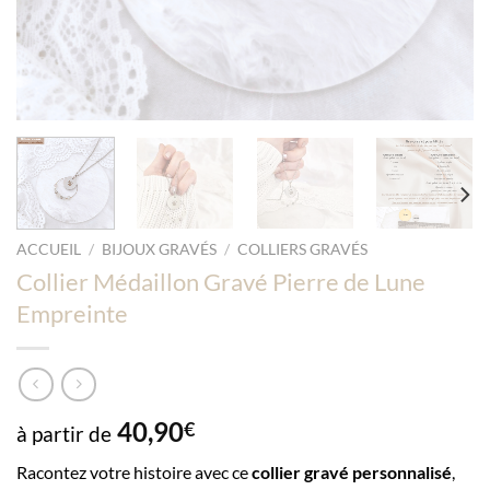
ACCUEIL
/
BIJOUX GRAVÉS
/
COLLIERS GRAVÉS
Collier Médaillon Gravé Pierre de Lune
Empreinte
40,90
€
à partir de
Racontez votre histoire avec ce
collier gravé personnalisé
,