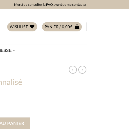
Merci de consulter la FAQ avant de me contacter
WISHLIST
PANIER /
0,00
€
SESSE
nalisé
sé Tiphaine
AU PANIER