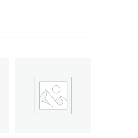
ter
Ajouter
iste
à la liste
ies
d’envies
+