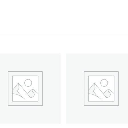
Ajouter
Ajou
à la liste
à la l
d’envies
d’env
+