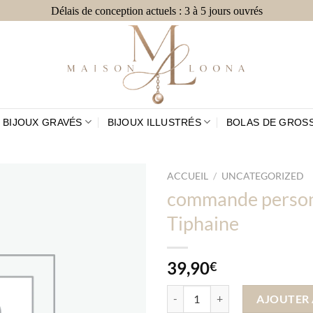
Délais de conception actuels : 3 à 5 jours ouvrés
BIJOUX GRAVÉS
BIJOUX ILLUSTRÉS
BOLAS DE GROS
ACCUEIL
/
UNCATEGORIZED
commande person
Tiphaine
Ajouter
à la
liste
39,90
€
d’envies
quantité de commande personnali
AJOUTER 