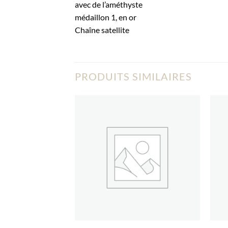
avec de l’améthyste
médaillon 1, en or
Chaîne satellite
PRODUITS SIMILAIRES
Ajouter
Ajouter
à la liste
à la liste
d’envies
d’envies
+
+