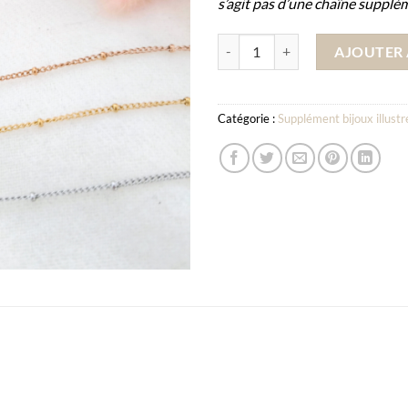
s’agit pas d’une chaîne supplé
quantité de Option chaîne satellit
AJOUTER 
Catégorie :
Supplément bijoux illustr