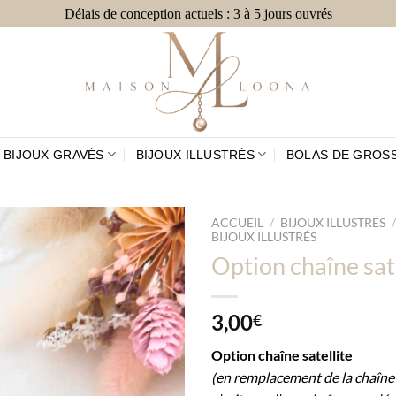
Délais de conception actuels : 3 à 5 jours ouvrés
BIJOUX GRAVÉS
BIJOUX ILLUSTRÉS
BOLAS DE GROS
ACCUEIL
/
BIJOUX ILLUSTRÉS
BIJOUX ILLUSTRÉS
Option chaîne sate
Ajouter
à la
3,00
€
liste
d’envies
Option chaîne satellite
(en remplacement de la chaîne o