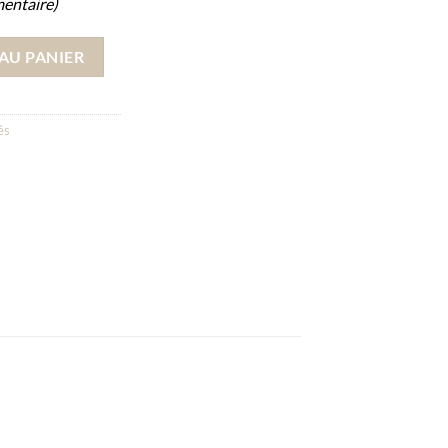
mentaire)
e
AU PANIER
és