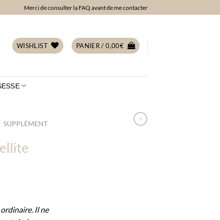
Merci de consulter la FAQ avant de me contacter
WISHLIST
PANIER /
0,00
€
SESSE
/
SUPPLÉMENT
llite
rdinaire. Il ne