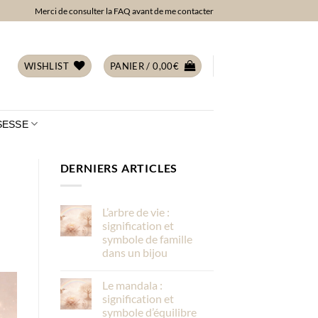
Merci de consulter la FAQ avant de me contacter
WISHLIST
PANIER /
0,00
€
SESSE
DERNIERS ARTICLES
L’arbre de vie :
signification et
symbole de famille
dans un bijou
Le mandala :
signification et
symbole d’équilibre