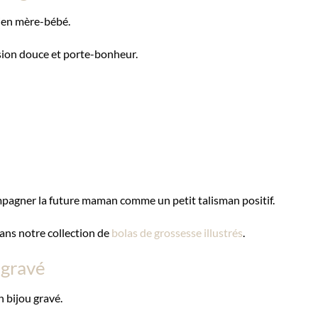
 lien mère-bébé.
nsion douce et porte-bonheur.
mpagner la future maman comme un petit talisman positif.
ans notre collection de
bolas de grossesse illustrés
.
 gravé
n bijou gravé.