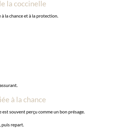
de la coccinelle
à la chance et à la protection.
rassurant.
iée à la chance
elle est souvent perçu comme un bon présage.
 puis repart.