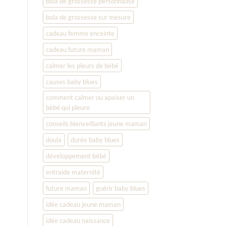
bola de grossesse personnalisé
bola de grossesse sur mesure
cadeau femme enceinte
cadeau future maman
calmer les pleurs de bébé
causes baby blues
comment calmer ou apaiser un
bébé qui pleure
conseils bienveillants jeune maman
doula
durée baby blues
développement bébé
entraide maternité
future maman
guérir baby blues
idée cadeau jeune maman
idée cadeau naissance