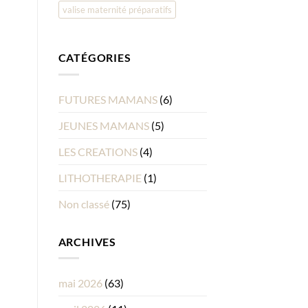
valise maternité préparatifs
CATÉGORIES
FUTURES MAMANS
(6)
JEUNES MAMANS
(5)
LES CREATIONS
(4)
LITHOTHERAPIE
(1)
Non classé
(75)
ARCHIVES
mai 2026
(63)