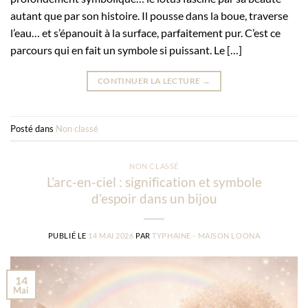
autant que par son histoire. Il pousse dans la boue, traverse
l’eau… et s’épanouit à la surface, parfaitement pur. C’est ce
parcours qui en fait un symbole si puissant. Le […]
CONTINUER LA LECTURE
→
Posté dans
Non classé
NON CLASSÉ
L’arc-en-ciel : signification et symbole
d’espoir dans un bijou
PUBLIÉ LE
14 MAI 2026
PAR
TYPHAINE - MAISON LOONA
14
Mai