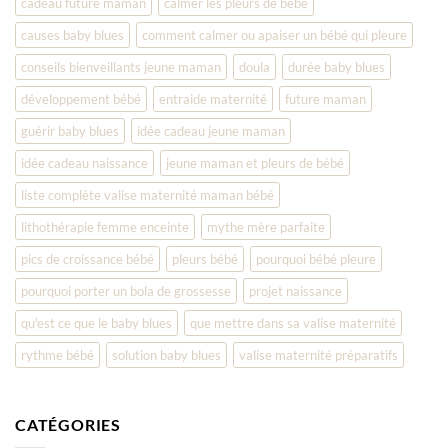
cadeau future maman
calmer les pleurs de bébé
causes baby blues
comment calmer ou apaiser un bébé qui pleure
conseils bienveillants jeune maman
doula
durée baby blues
développement bébé
entraide maternité
future maman
guérir baby blues
idée cadeau jeune maman
idée cadeau naissance
jeune maman et pleurs de bébé
liste complète valise maternité maman bébé
lithothérapie femme enceinte
mythe mère parfaite
pics de croissance bébé
pleurs bébé
pourquoi bébé pleure
pourquoi porter un bola de grossesse
projet naissance
qu'est ce que le baby blues
que mettre dans sa valise maternité
rythme bébé
solution baby blues
valise maternité préparatifs
CATÉGORIES