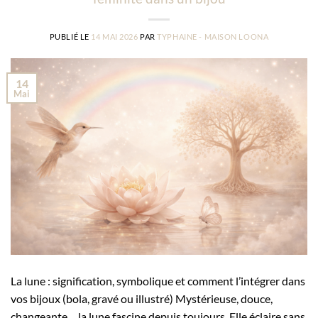
PUBLIÉ LE
14 MAI 2026
PAR
TYPHAINE - MAISON LOONA
14
Mai
La lune : signification, symbolique et comment l’intégrer dans
vos bijoux (bola, gravé ou illustré) Mystérieuse, douce,
changeante… la lune fascine depuis toujours. Elle éclaire sans