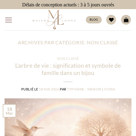
Passer
Délais de conception actuels : 3 à 5 jours ouvrés
au
contenu
BLOG
ARCHIVES PAR CATÉGORIE:
NON CLASSÉ
NON CLASSÉ
L’arbre de vie : signification et symbole de
famille dans un bijou
PUBLIÉ LE
18 MAI 2026
PAR
TYPHAINE - MAISON LOONA
18
Mai