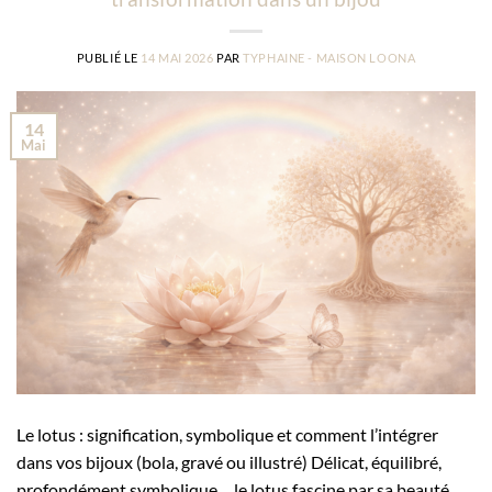
PUBLIÉ LE
14 MAI 2026
PAR
TYPHAINE - MAISON LOONA
14
Mai
Le lotus : signification, symbolique et comment l’intégrer
dans vos bijoux (bola, gravé ou illustré) Délicat, équilibré,
profondément symbolique… le lotus fascine par sa beauté