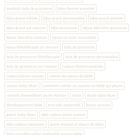
bienfaits bola de grossesse
bijou femme enceinte
bijou gravé initiale
bijou gravé personnalisé
bijou gravé prénom
bijou gravé sur mesure
bijou grossesse
bijoux bien être grossesse
bijoux bien être maman
bijoux en acier inoxydable
bjoux lithothérapie sur mesure
bola de grossesse
bola de grossesse lithothérapie
bola de grossesse personnalisé
bola de grossesse sur mesure
cadeau femme enceinte
cadeau future maman
calmer les pleurs de bébé
causes baby blues
comment calmer ou apaiser un bébé qui pleure
conseils bienveillants jeune maman
doula
durée baby blues
développement bébé
entraide maternité
future maman
guérir baby blues
idée cadeau jeune maman
idée cadeau naissance
jeune maman et pleurs de bébé
liste complète valise maternité maman bébé