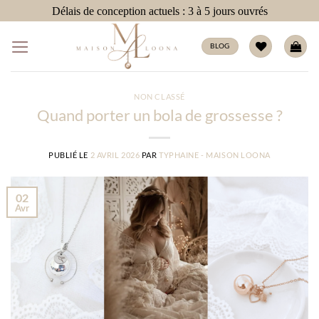
Passer
Délais de conception actuels : 3 à 5 jours ouvrés
au
contenu
BLOG
NON CLASSÉ
Quand porter un bola de grossesse ?
PUBLIÉ LE
2 AVRIL 2026
PAR
TYPHAINE - MAISON LOONA
02
Avr