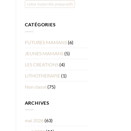
valise maternité préparatifs
CATÉGORIES
FUTURES MAMANS
(6)
JEUNES MAMANS
(5)
LES CREATIONS
(4)
LITHOTHERAPIE
(1)
Non classé
(75)
ARCHIVES
mai 2026
(63)