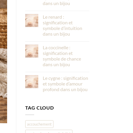
dans un bijou
Le renard :
signification et
symbole d’intuition
dans un bijou
La coccinelle :
signification et
symbole de chance
dans un bijou
Le cygne : signification
et symbole d’amour
profond dans un bijou
TAG CLOUD
accouchement