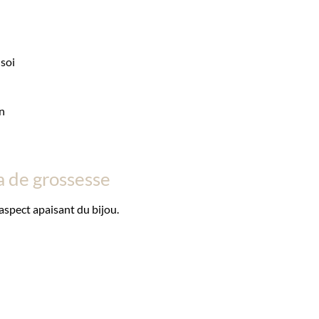
soi
n
a de grossesse
’aspect apaisant du bijou.