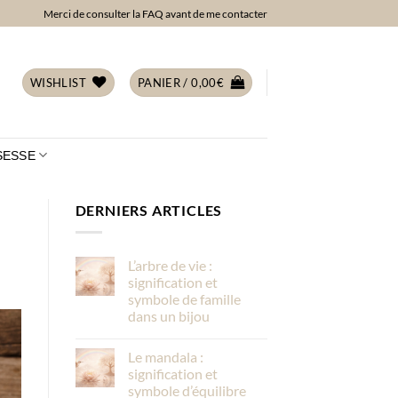
Merci de consulter la FAQ avant de me contacter
WISHLIST
PANIER /
0,00
€
SESSE
DERNIERS ARTICLES
L’arbre de vie :
signification et
symbole de famille
dans un bijou
Le mandala :
signification et
symbole d’équilibre