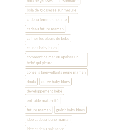
bola de grossesse personnalisé
bola de grossesse sur mesure
cadeau femme enceinte
cadeau future maman
calmer les pleurs de bébé
causes baby blues
comment calmer ou apaiser un
bébé qui pleure
conseils bienveillants jeune maman
doula
durée baby blues
développement bébé
entraide maternité
future maman
guérir baby blues
idée cadeau jeune maman
idée cadeau naissance