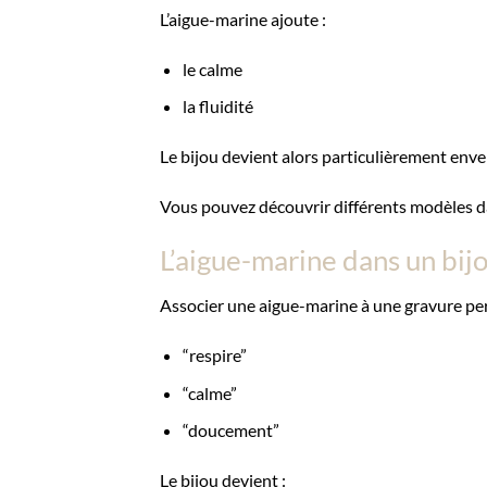
L’aigue-marine ajoute :
le calme
la fluidité
Le bijou devient alors particulièrement env
Vous pouvez découvrir différents modèles d
L’aigue-marine dans un bij
Associer une aigue-marine à une gravure pe
“respire”
“calme”
“doucement”
Le bijou devient :