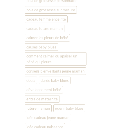
bola de grossesse personnalisé
bola de grossesse sur mesure
cadeau femme enceinte
cadeau future maman
calmer les pleurs de bébé
causes baby blues
comment calmer ou apaiser un
bébé qui pleure
conseils bienveillants jeune maman
doula
durée baby blues
développement bébé
entraide maternité
future maman
guérir baby blues
idée cadeau jeune maman
idée cadeau naissance