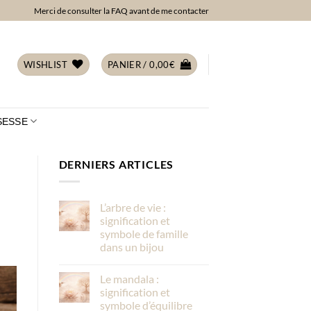
Merci de consulter la FAQ avant de me contacter
WISHLIST
PANIER /
0,00
€
SESSE
DERNIERS ARTICLES
L’arbre de vie :
signification et
symbole de famille
dans un bijou
Le mandala :
signification et
symbole d’équilibre