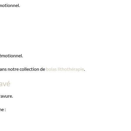
émotionnel.
t émotionnel.
ans notre collection de
bolas lithothérapie
.
ravé
ravure.
e :