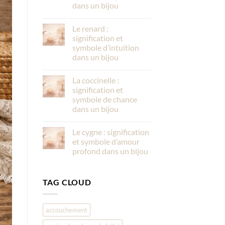
dans un bijou
Le renard :
signification et
symbole d’intuition
dans un bijou
La coccinelle :
signification et
symbole de chance
dans un bijou
Le cygne : signification
et symbole d’amour
profond dans un bijou
TAG CLOUD
accouchement