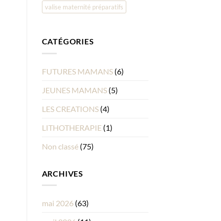
valise maternité préparatifs
CATÉGORIES
FUTURES MAMANS
(6)
JEUNES MAMANS
(5)
LES CREATIONS
(4)
LITHOTHERAPIE
(1)
Non classé
(75)
ARCHIVES
mai 2026
(63)