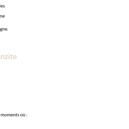
les
ême
gne.
unzite
s moments où :