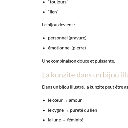
“toujours”
“lien”
Le bijou devient :
personnel (gravure)
émotionnel (pierre)
Une combinaison douce et puissante.
La kunzite dans un bijou ill
Dans un bijou illustré, la kunzite peut être
le cœur → amour
le cygne → pureté du lien
la lune → féminité