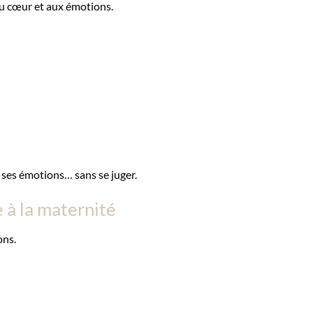
au cœur et aux émotions.
à ses émotions… sans se juger.
e à la maternité
ons.