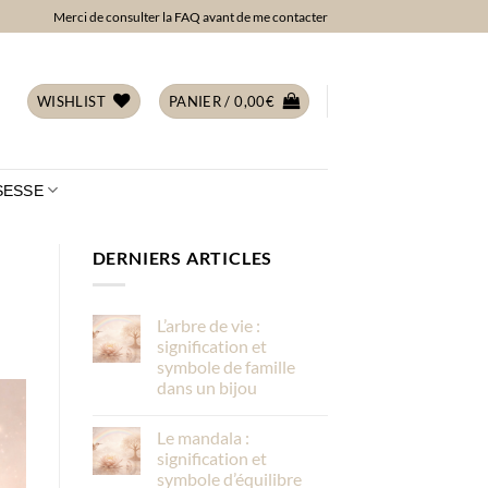
Merci de consulter la FAQ avant de me contacter
WISHLIST
PANIER /
0,00
€
SESSE
DERNIERS ARTICLES
L’arbre de vie :
signification et
symbole de famille
dans un bijou
Le mandala :
signification et
symbole d’équilibre