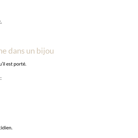
.
me dans un bijou
il est porté.
:
idien.