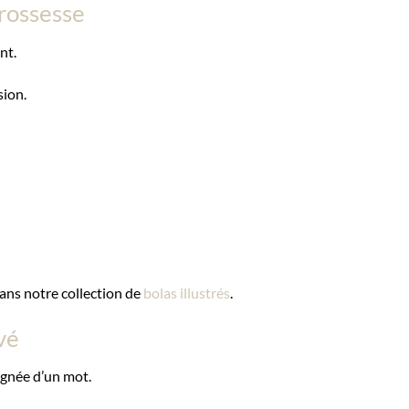
grossesse
nt.
sion.
ans notre collection de
bolas illustrés
.
vé
gnée d’un mot.