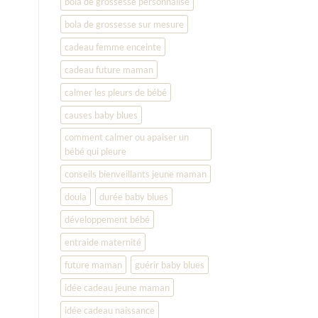
bola de grossesse personnalisé
bola de grossesse sur mesure
cadeau femme enceinte
cadeau future maman
calmer les pleurs de bébé
causes baby blues
comment calmer ou apaiser un
bébé qui pleure
conseils bienveillants jeune maman
doula
durée baby blues
développement bébé
entraide maternité
future maman
guérir baby blues
idée cadeau jeune maman
idée cadeau naissance