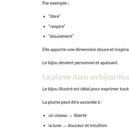
Par exemple :
“libre”
“respire”
“doucement”
Elle apporte une dimension douce et inspira
Le bijou devient personnel et apaisant.
La plume dans un bijou illu
Le bijou illustré est idéal pour exprimer tout
La plume peut être associée à :
un oiseau → liberté
la lune → douceur et intuition