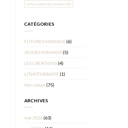
valise maternité préparatifs
CATÉGORIES
FUTURES MAMANS
(6)
JEUNES MAMANS
(5)
LES CREATIONS
(4)
LITHOTHERAPIE
(1)
Non classé
(75)
ARCHIVES
mai 2026
(63)