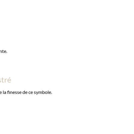
nte.
stré
e la finesse de ce symbole.